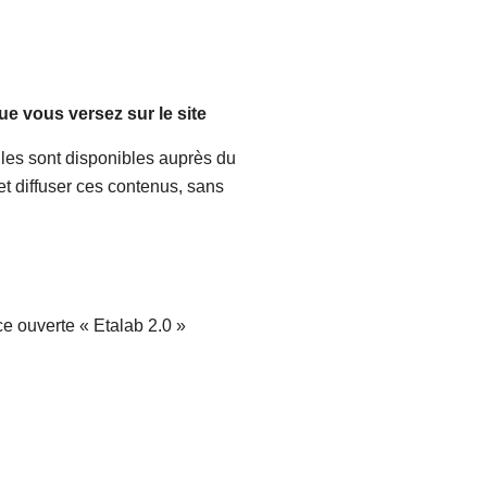
que vous versez sur le site
lles sont disponibles auprès du
r et diffuser ces contenus, sans
ce ouverte « Etalab 2.0 »
logo :