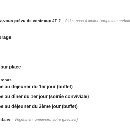
-vous prévu de venir aux JT ?
Aidez-nous à limiter l'empreinte carbo
urage
 sur place
 repas
pe au déjeuner du 1er jour (buffet)
pe au dîner du 1er jour (soirée conviviale)
pe au déjeuner du 2ème jour (buffet)
ntaire
Végétarien, omnivore, autre (préciser)