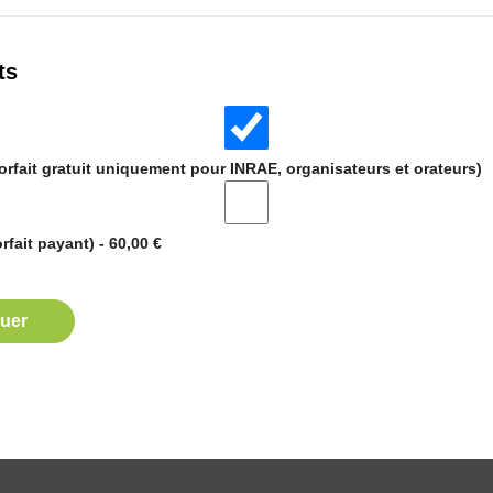
ts
Forfait gratuit uniquement pour INRAE, organisateurs et orateurs)
orfait payant) - 60,00 €
uer